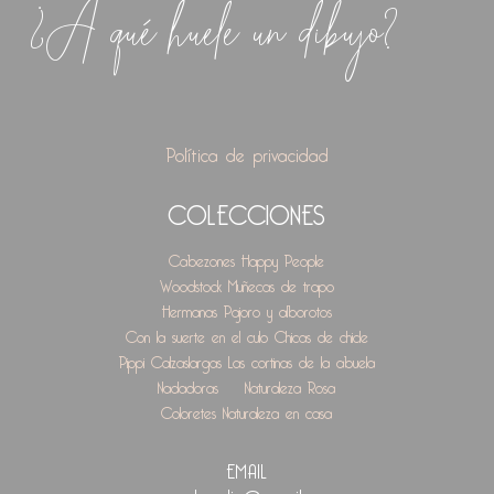
¿A qué huele un dibujo?
Política de privacidad
COLECCIONES
Cabezones
Happy People
Woodstock
Muñecas de trapo
Hermanas
Pajoro y alborotos
Con la suerte en el culo
Chicas de chicle
Pippi Calzaslargas
Las cortinas de la abuela
Nadadoras
Naturaleza Rosa
Coloretes
Naturaleza en casa
EMAIL
marderedin@gmail.com