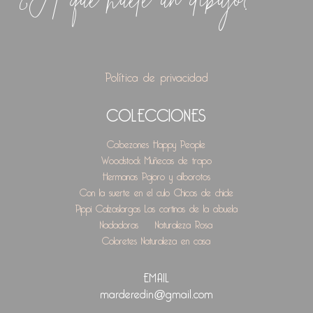
Política de privacidad
COLECCIONES
Cabezones
Happy People
Woodstock
Muñecas de trapo
Hermanas
Pajoro y alborotos
Con la suerte en el culo
Chicas de chicle
Pippi Calzaslargas
Las cortinas de la abuela
Nadadoras
Naturaleza Rosa
Coloretes
Naturaleza en casa
EMAIL
marderedin@gmail.com