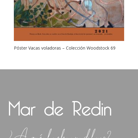
Póster Vacas voladoras – Colección Woodstock 69
Mar de Redin
¿A qué huele un dibujo?