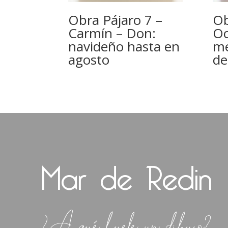
Obra Pájaro 7 –
Ob
Carmín – Don:
Oc
navideño hasta en
me
agosto
de
Mar de Redin
¿A qué huele un dibujo?