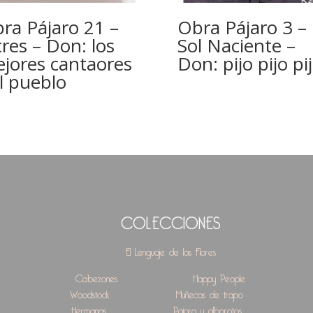
ra Pájaro 21 –
Obra Pájaro 3 –
res – Don: los
Sol Naciente –
jores cantaores
Don: pijo pijo pi
l pueblo
COLECCIONES
El Lenguaje de las Flores
Cabezones
Happy People
Woodstock
Muñecas de trapo
Hermanas
Pajoro y alborotos