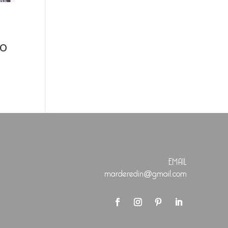
jo
EMAIL
marderedin@gmail.com