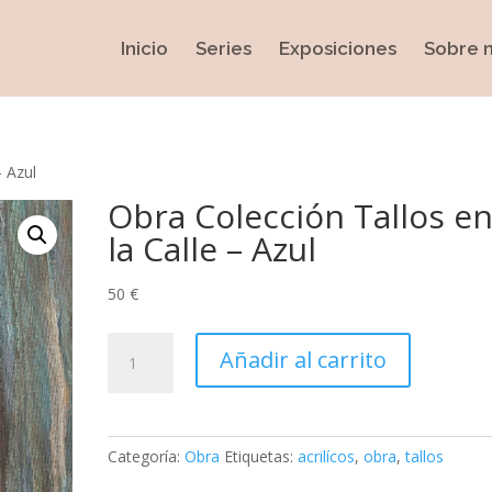
Inicio
Series
Exposiciones
Sobre 
– Azul
Obra Colección Tallos e
la Calle – Azul
50 €
Obra
Añadir al carrito
Colección
Tallos
en
la
Categoría:
Obra
Etiquetas:
acrilícos
,
obra
,
tallos
Calle