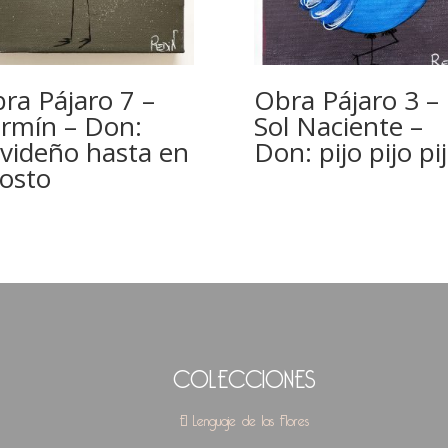
ra Pájaro 7 –
Obra Pájaro 3 –
rmín – Don:
Sol Naciente –
videño hasta en
Don: pijo pijo pi
osto
COLECCIONES
El Lenguaje de las Flores