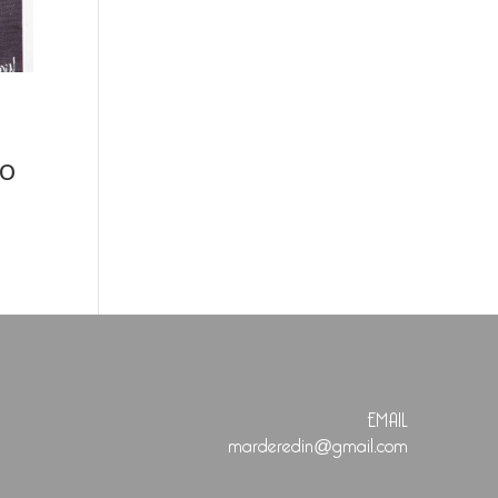
jo
EMAIL
marderedin@gmail.com