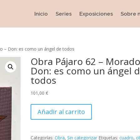
Inicio
Series
Exposiciones
Sobre 
o – Don: es como un ángel de todos
Obra Pájaro 62 – Morado
Don: es como un ángel 
todos
101,00 €
Obra
Añadir al carrito
Pájaro
62
-
Morado
Categorías:
Obra
,
Sin categorizar
Etiquetas:
cuadro
,
o