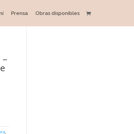
mí
Prensa
Obras disponibles
 –
de
bra
,